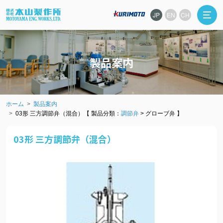
JP
EN
CH
製品案内
ホーム
製品案内
03形 三方調節弁（混合）【 製品分類：
調節弁
> グローブ弁 】
03形 三方調節弁（混合）