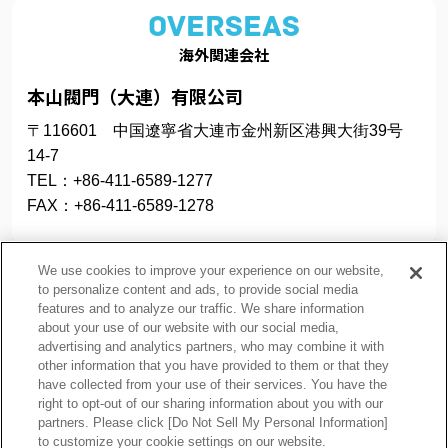
OVERSEAS
海外関連会社
本山閥門（大連）有限公司
〒116601 中国遼寧省大連市金州新区港興大街39号
14-7
TEL：+86-411-6589-1277
FAX：+86-411-6589-1278
We use cookies to improve your experience on our website,
to personalize content and ads, to provide social media
features and to analyze our traffic. We share information
about your use of our website with our social media,
プライバシーポリシー
クッキーポリシー
advertising and analytics partners, who may combine it with
other information that you have provided to them or that they
ご利用上の注意
関連リンク
have collected from your use of their services. You have the
サイトマップ
right to opt-out of our sharing information about you with our
partners. Please click [Do Not Sell My Personal Information]
to customize your cookie settings on our website.