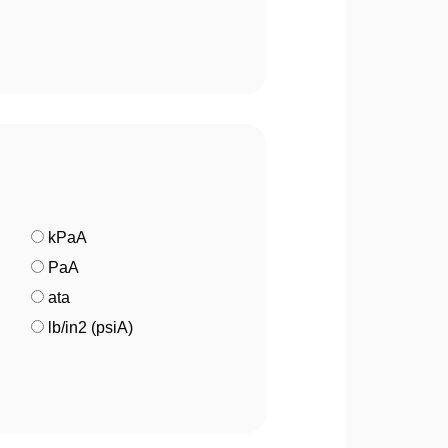
kPaA
PaA
ata
lb/in2 (psiA)