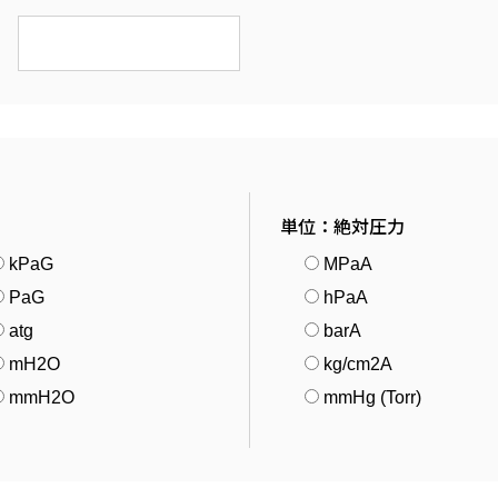
単位：絶対圧力
kPaG
MPaA
PaG
hPaA
atg
barA
mH2O
kg/cm2A
mmH2O
mmHg (Torr)