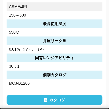
ASME/JPI
150～600
最高使用温度
550℃
弁座リーク量
0.01％（Ⅳ）、（Ⅴ）
固有レンジアビリティ
30：1
個別カタログ
MCJ-B1206
カタログ