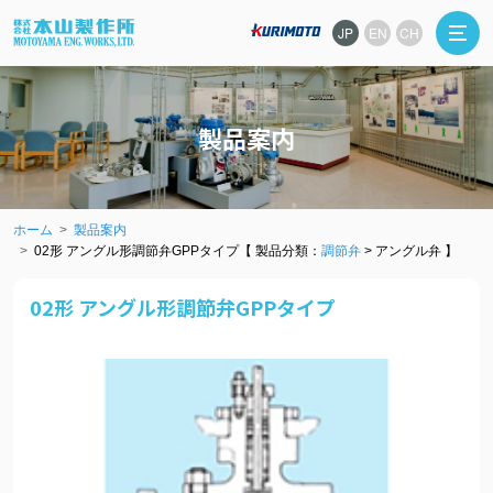
JP
EN
CH
製品案内
ホーム
製品案内
02形 アングル形調節弁GPPタイプ【 製品分類：
調節弁
> アングル弁 】
02形 アングル形調節弁GPPタイプ