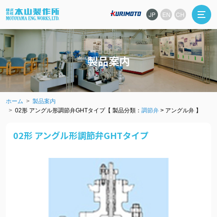
JP
EN
CH
製品案内
ホーム
製品案内
02形 アングル形調節弁GHTタイプ【 製品分類：
調節弁
> アングル弁 】
02形 アングル形調節弁GHTタイプ