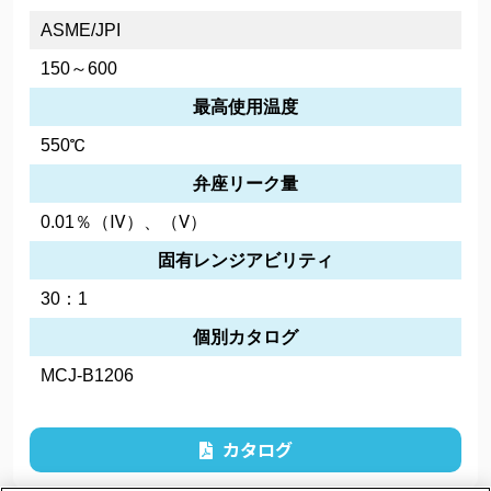
ASME/JPI
150～600
最高使用温度
550℃
弁座リーク量
0.01％（Ⅳ）、（Ⅴ）
固有レンジアビリティ
30：1
個別カタログ
MCJ-B1206
カタログ