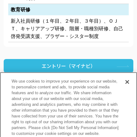
教育研修
新入社員研修（１年目、２年目、３年目）、ＯＪ
Ｔ、キャリアアップ研修、階層・職種別研修、自己
啓発受講支援、ブラザー・シスター制度
エントリー（マイナビ）
We use cookies to improve your experience on our website,
to personalize content and ads, to provide social media
features and to analyze our traffic. We share information
about your use of our website with our social media,
プライバシーポリシー
クッキーポリシー
advertising and analytics partners, who may combine it with
other information that you have provided to them or that they
ご利用上の注意
関連リンク
have collected from your use of their services. You have the
サイトマップ
right to opt-out of our sharing information about you with our
partners. Please click [Do Not Sell My Personal Information]
to customize your cookie settings on our website.