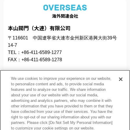
OVERSEAS
海外関連会社
本山閥門（大連）有限公司
〒116601 中国遼寧省大連市金州新区港興大街39号
14-7
TEL：+86-411-6589-1277
FAX：+86-411-6589-1278
We use cookies to improve your experience on our website,
to personalize content and ads, to provide social media
features and to analyze our traffic. We share information
about your use of our website with our social media,
プライバシーポリシー
クッキーポリシー
advertising and analytics partners, who may combine it with
other information that you have provided to them or that they
ご利用上の注意
関連リンク
have collected from your use of their services. You have the
サイトマップ
right to opt-out of our sharing information about you with our
partners. Please click [Do Not Sell My Personal Information]
to customize your cookie settings on our website.