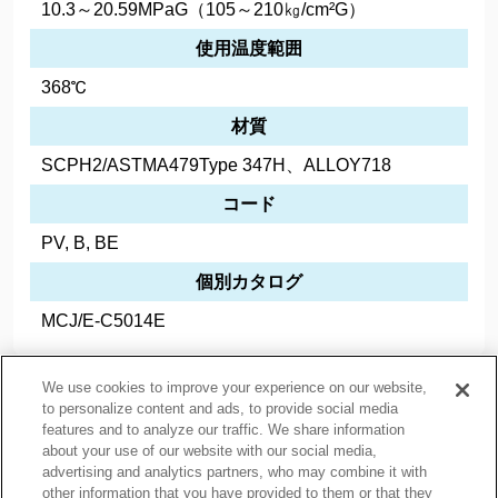
10.3～20.59MPaG（105～210㎏/cm²G）
使用温度範囲
368℃
材質
SCPH2/ASTMA479Type 347H、ALLOY718
コード
PV, B, BE
個別カタログ
MCJ/E-C5014E
We use cookies to improve your experience on our website,
to personalize content and ads, to provide social media
features and to analyze our traffic. We share information
about your use of our website with our social media,
プライバシーポリシー
クッキーポリシー
advertising and analytics partners, who may combine it with
other information that you have provided to them or that they