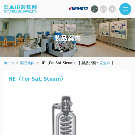
JP
EN
CH
製品案内
ホーム
製品案内
HE（For Sat. Steam）【 製品分類：
安全弁
】
HE（For Sat. Steam）