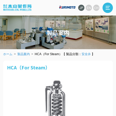
JP
EN
CH
製品案内
ホーム
製品案内
HCA（For Steam）【 製品分類：
安全弁
】
HCA（For Steam）