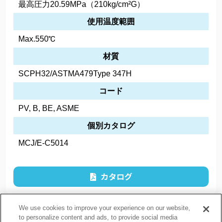
最高圧力20.59MPa（210kg/cm²G）
使用温度範囲
Max.550℃
材質
SCPH32/ASTMA479Type 347H
コード
PV, B, BE, ASME
個別カタログ
MCJ/E-C5014
カタログ
We use cookies to improve your experience on our website,
to personalize content and ads, to provide social media