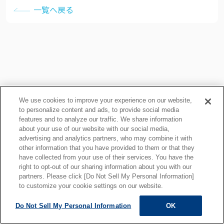
一覧へ戻る
We use cookies to improve your experience on our website,
to personalize content and ads, to provide social media
features and to analyze our traffic. We share information
about your use of our website with our social media,
プライバシーポリシー
クッキーポリシー
advertising and analytics partners, who may combine it with
other information that you have provided to them or that they
ご利用上の注意
関連リンク
have collected from your use of their services. You have the
サイトマップ
right to opt-out of our sharing information about you with our
partners. Please click [Do Not Sell My Personal Information]
to customize your cookie settings on our website.
Do Not Sell My Personal Information
OK
ALL RIGHTS RESERVED.
Copyright © MOTOYAMA ENG. WORKS,LTD.